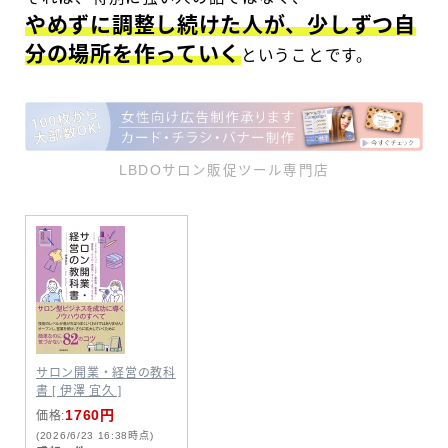
やめずに調整し続けた人が、少しずつ自
分の場所を作っていく
ということです。
LBDOサロン販促ツール専門店
サロン開業・経営の教科
書 [ 伊澤 宜久 ]
1760円
価格:
(2026/6/23 16:38時点)