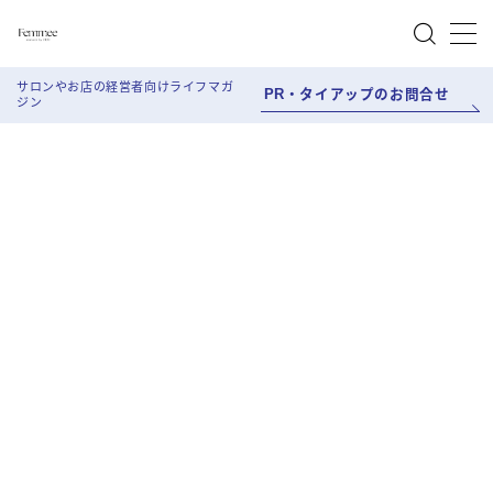
MENU
サロンやお店の経営者向けライフマガ
PR・タイアップのお問合せ
ジン
About Femmee
Work style
Salon Work
Life style
Beauty