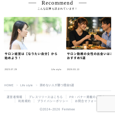
Recommend
こんな記事も読まれています！
サロン経営は【なりたい自分】から
サロン勤務の女性の出会いはど
始めよう！
おすすめ5選
2025.07.29
Life style
2026.03.13
L
Follow Me
HOME
Life style
諦めない人が勝つ理由5選
＞
＞
運営者情報
プレスリリースはこちら
PR・バナー掲載のご案内
利用規約
プライバシーポリシー
お問合せフォーム
2024–2026 Femmee