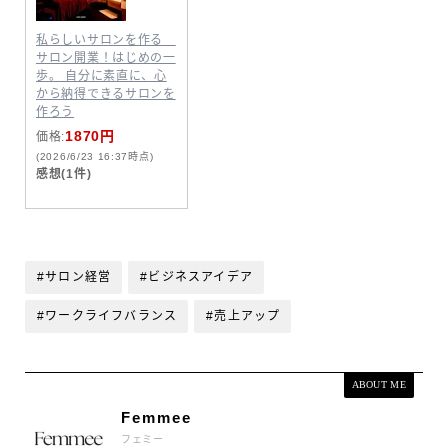
私らしいサロンを作る
サロン開業！はじめの一
歩。 自分に素直に、心
から納得できるサロンを
作ろう
1870円
価格:
(2026/6/23 16:37時点)
感想(1件)
#サロン経営
#ビジネスアイデア
#ワークライフバランス
#売上アップ
ABOUT ME
Femmee
フェミー