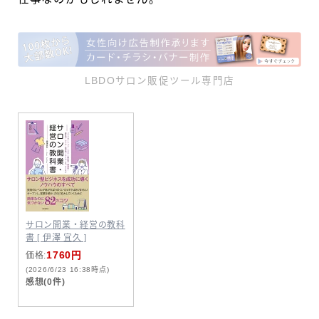
LBDOサロン販促ツール専門店
サロン開業・経営の教科
書 [ 伊澤 宜久 ]
1760円
価格:
(2026/6/23 16:38時点)
感想(0件)