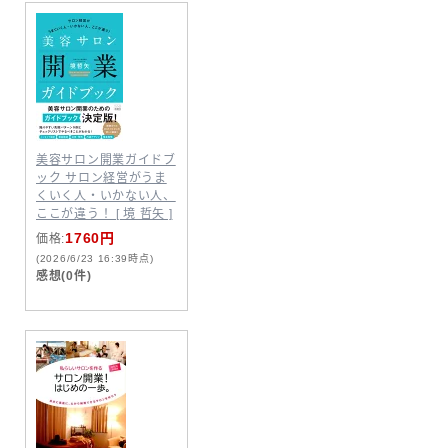
美容サロン開業ガイドブ
ック サロン経営がうま
くいく人・いかない人、
ここが違う！ [ 境 哲矢 ]
1760円
価格:
(2026/6/23 16:39時点)
感想(0件)