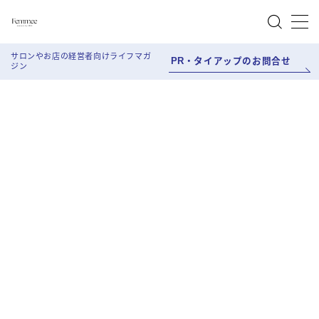
MENU
サロンやお店の経営者向けライフマガ
PR・タイアップのお問合せ
ジン
About Femmee
Work style
Salon Work
Life style
Beauty