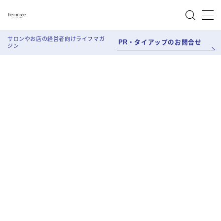
MENU
サロンやお店の経営者向けライフマガ
PR・タイアップのお問合せ
ジン
About Femmee
Work style
Salon Work
Life style
Beauty