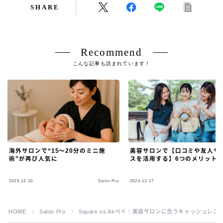
SHARE
Recommend
こんな記事も読まれています！
海外サロンで“15〜20分のミニ施
美容サロンで【口コミや友人サ
術”が再び人気に
スを活用する】6つのメリット
2025.12.10
Salon Pro
2024.12.17
S
Follow Me
HOME
Salon Pro
Square vs Airペイ｜美容サロンに合うキャッシュレ
＞
＞