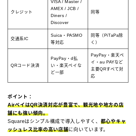
VISA / Master /
AMEX / JCB /
クレジット
同等
Diners /
Discover
Suica・PASMO
同等（PiTaPa除
交通系IC
等対応
く）
PayPay・楽天ペ
PayPay・d払
イ・au PAYなど
QRコード決済
い・楽天ペイな
主要QRすべて対
ど一部
応
ポイント：
AirペイはQR決済対応が豊富で、観光地や地方の店
舗にも強い傾向。
Squareはシンプル構成で導入しやすく、
都心やキャ
ッシュレス比率の高い店舗
に向いています。