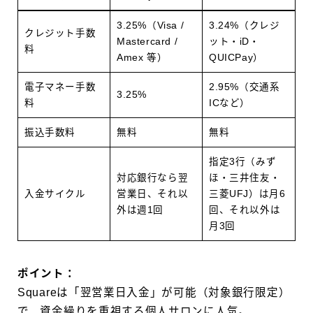
3.25%（Visa /
3.24%（クレジ
クレジット手数
Mastercard /
ット・iD・
料
Amex 等）
QUICPay）
電子マネー手数
2.95%（交通系
3.25%
料
ICなど）
振込手数料
無料
無料
指定3行（みず
対応銀行なら翌
ほ・三井住友・
入金サイクル
営業日、それ以
三菱UFJ）は月6
外は週1回
回、それ以外は
月3回
ポイント：
Squareは「翌営業日入金」が可能（対象銀行限定）
で、資金繰りを重視する個人サロンに人気。