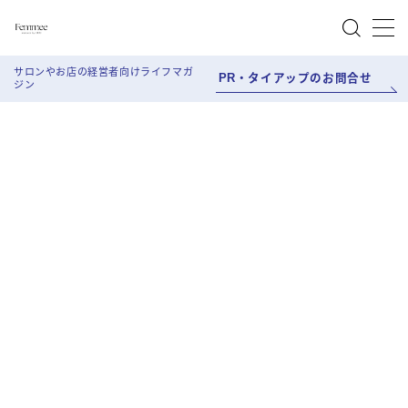
MENU
サロンやお店の経営者向けライフマガ
PR・タイアップのお問合せ
ジン
About Femmee
Work style
Salon Work
Life style
Beauty