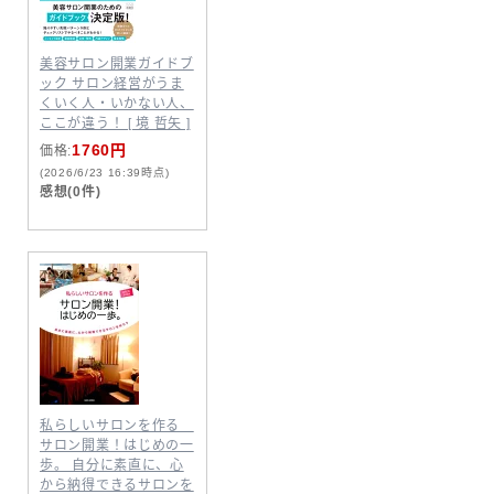
美容サロン開業ガイドブ
ック サロン経営がうま
くいく人・いかない人、
ここが違う！ [ 境 哲矢 ]
1760円
価格:
(2026/6/23 16:39時点)
感想(0件)
私らしいサロンを作る
サロン開業！はじめの一
歩。 自分に素直に、心
から納得できるサロンを