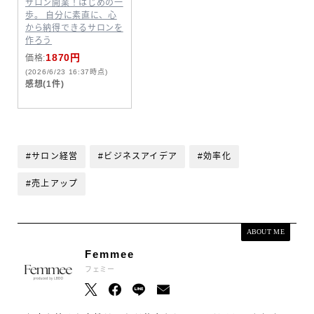
サロン開業！はじめの一
歩。 自分に素直に、心
から納得できるサロンを
作ろう
1870円
価格:
(2026/6/23 16:37時点)
感想(1件)
#サロン経営
#ビジネスアイデア
#効率化
#売上アップ
ABOUT ME
Femmee
フェミー