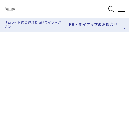
MENU
サロンやお店の経営者向けライフマガ
PR・タイアップのお問合せ
ジン
About Femmee
Work style
Salon Work
Life style
Beauty