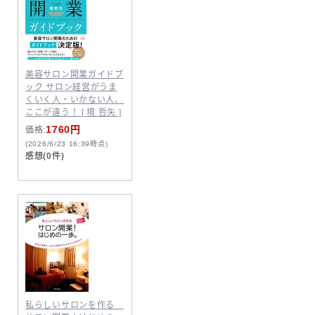
美容サロン開業ガイドブ
ック サロン経営がうま
くいく人・いかない人、
ここが違う！ [ 境 哲矢 ]
1760円
価格:
(2026/6/23 16:39時点)
感想(0件)
私らしいサロンを作る