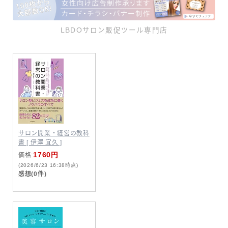
LBDOサロン販促ツール専門店
サロン開業・経営の教科
書 [ 伊澤 宜久 ]
1760円
価格:
(2026/6/23 16:38時点)
感想(0件)