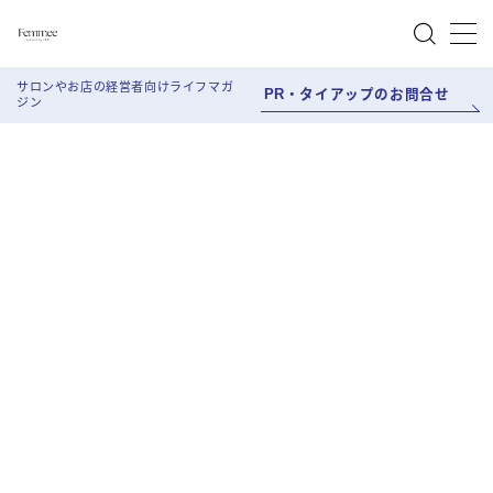
MENU
サロンやお店の経営者向けライフマガ
PR・タイアップのお問合せ
ジン
About Femmee
Work style
Salon Work
Life style
Beauty