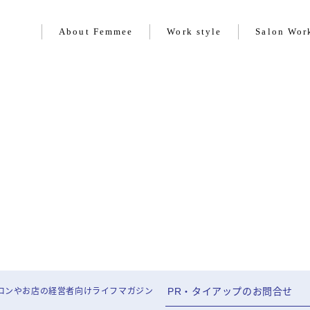
About Femmee
Work style
Salon Wor
About Femmee
Work style
Salon Work
Life style
PR・タイアップのお問合せ
ロンやお店の経営者向けライフマガジン
Beauty