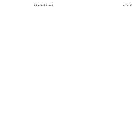
2025.12.13
Life s