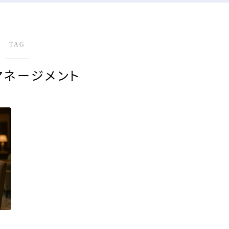
TAG
マネージメント
由