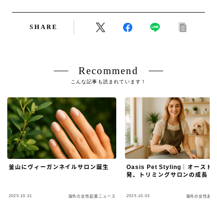
SHARE
Recommend
こんな記事も読まれています！
釜山にヴィーガンネイルサロン誕生
Oasis Pet Styling｜オース
発、トリミングサロンの成長
2025.10.31
2025.10.03
海外の女性起業ニュース
海外の女性起業
Follow Me