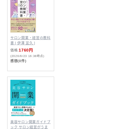
サロン開業・経営の教科
書 [ 伊澤 宜久 ]
1760円
価格:
(2026/6/23 16:38時点)
感想(0件)
美容サロン開業ガイドブ
ック サロン経営がうま