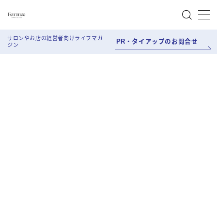
MENU
サロンやお店の経営者向けライフマガ
PR・タイアップのお問合せ
ジン
About Femmee
Work style
Salon Work
Life style
Beauty