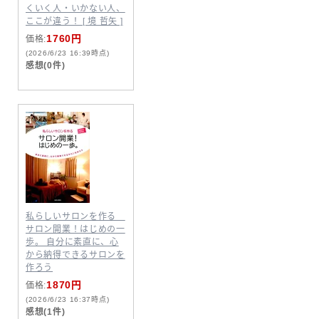
くいく人・いかない人、
ここが違う！ [ 境 哲矢 ]
1760円
価格:
(2026/6/23 16:39時点)
感想(0件)
私らしいサロンを作る
サロン開業！はじめの一
歩。 自分に素直に、心
から納得できるサロンを
作ろう
1870円
価格:
(2026/6/23 16:37時点)
感想(1件)