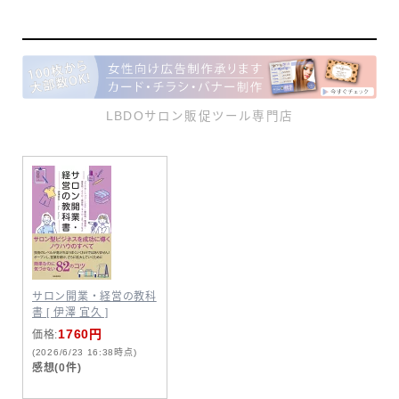
LBDOサロン販促ツール専門店
サロン開業・経営の教科
書 [ 伊澤 宜久 ]
1760円
価格:
(2026/6/23 16:38時点)
感想(0件)