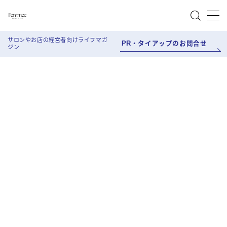
MENU
サロンやお店の経営者向けライフマガ
PR・タイアップのお問合せ
ジン
About Femmee
Work style
Salon Work
Life style
Beauty