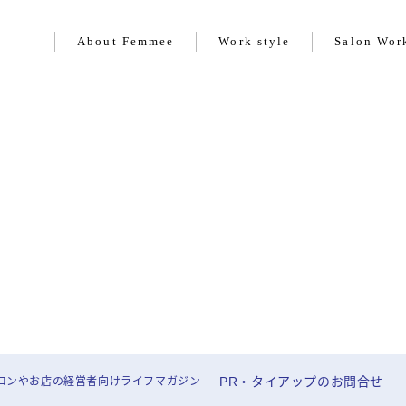
About Femmee
Work style
Salon Wor
About Femmee
Work style
Salon Work
Life style
PR・タイアップのお問合せ
ロンやお店の経営者向けライフマガジン
Beauty