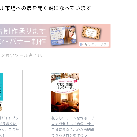
ル市場への扉を開く鍵になっています。
ロン販促ツール専門店
業ガイドブッ
私らしいサロンを作る サ
がうまくい
ロン開業！はじめの一歩。
い人、ここが
自分に素直に、心から納得
 ]
できるサロンを作ろう