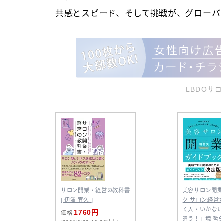
共感とスピード、そして挑戦が、グローバ
LBDOサ
サロン開業・経営の教科書
美容サロン開
[ 伊澤 宜久 ]
ク サロン経営
く人・いかな
1760円
価格:
違う！ [ 境 哲矢